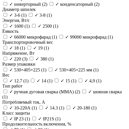
✓
инверторный
(2)
✓
конденсаторный
(2)
Диаметр шпилек
✓
3-6
(1)
✓
3-8
(1)
Энергия, Вт/с
✓
1600
(1)
✓
2500
(1)
Ёмкость
✓
66000 микрофарад
(1)
✓
99000 микрофарад
(1)
Транспортировочный вес
✓
18
(1)
✓
19
(1)
Напряжение, Вт
✓
220
(3)
✓
380
(1)
Размер упаковки
✓
530×405×225
(1)
✓
530×405×225 мм
(1)
Вес
✓
12.7
(1)
✓
14
(1)
✓
15
(1)
✓
4,9
(1)
Тип работ
✓
ручная дуговая сварка (ММА)
(2)
✓
шовная сварка
(1)
Потребляемый ток, А
✓
10-220А
(1)
✓
14.3
(1)
✓
20-180
(1)
Класс защиты
✓
IP 23
(1)
✓
IP21S
(1)
Продолжительность включения, %