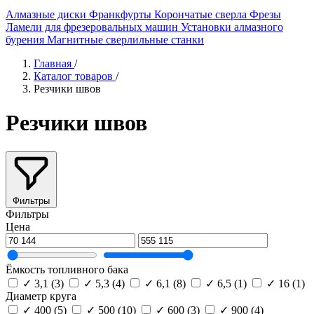
Алмазные диски
Франкфурты
Корончатые сверла
Фрезы
Ламели для фрезеровальных машин
Установки алмазного
бурения
Магнитные сверлильные станки
Главная
/
Каталог товаров
/
Резчики швов
Резчики швов
Фильтры
Фильтры
Цена
Ёмкость топливного бака
✓
3,1
(3)
✓
5,3
(4)
✓
6,1
(8)
✓
6,5
(1)
✓
16
(1)
Диаметр круга
✓
400
(5)
✓
500
(10)
✓
600
(3)
✓
900
(4)