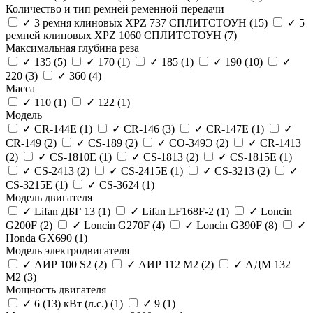
Количество и тип ремней ременной передачи
✓
3 ремня клиновых XPZ 737 СПЛИТСТОУН
(15)
✓
5
ремней клиновых XPZ 1060 СПЛИТСТОУН
(7)
Максимальная глубина реза
✓
135
(5)
✓
170
(1)
✓
185
(1)
✓
190
(10)
✓
220
(3)
✓
360
(4)
Масса
✓
110
(1)
✓
122
(1)
Модель
✓
CR-144E
(1)
✓
CR-146
(3)
✓
CR-147E
(1)
✓
CR-149
(2)
✓
CS-189
(2)
✓
СО-349Э
(2)
✓
CR-1413
(2)
✓
CS-1810E
(1)
✓
CS-1813
(2)
✓
CS-1815E
(1)
✓
CS-2413
(2)
✓
CS-2415E
(1)
✓
CS-3213
(2)
✓
CS-3215E
(1)
✓
CS-3624
(1)
Модель двигателя
✓
Lifan ДБГ 13
(1)
✓
Lifan LF168F-2
(1)
✓
Loncin
G200F
(2)
✓
Loncin G270F
(4)
✓
Loncin G390F
(8)
✓
Honda GX690
(1)
Модель электродвигателя
✓
АИР 100 S2
(2)
✓
АИР 112 M2
(2)
✓
АДМ 132
M2
(3)
Мощность двигателя
✓
6 (13) кВт (л.с.)
(1)
✓
9
(1)