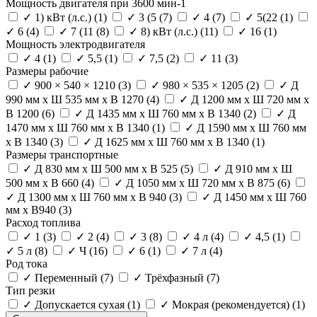
Мощность двигателя при 3600 мин-1
✓
1) кВт (л.с.)
(1)
✓
3 (5
(7)
✓
4
(7)
✓
5(22
(1)
✓
6
(4)
✓
7 (11
(8)
✓
8) кВт (л.с.)
(11)
✓
16
(1)
Мощность электродвигателя
✓
4
(1)
✓
5,5
(1)
✓
7,5
(2)
✓
11
(3)
Размеры рабочие
✓
900 × 540 × 1210
(3)
✓
980 × 535 × 1205
(2)
✓
Д
990 мм x Ш 535 мм x В 1270
(4)
✓
Д 1200 мм x Ш 720 мм x
В 1200
(6)
✓
Д 1435 мм x Ш 760 мм x В 1340
(2)
✓
Д
1470 мм x Ш 760 мм x В 1340
(1)
✓
Д 1590 мм x Ш 760 мм
x В 1340
(3)
✓
Д 1625 мм x Ш 760 мм x В 1340
(1)
Размеры транспортные
✓
Д 830 мм x Ш 500 мм x В 525
(5)
✓
Д 910 мм x Ш
500 мм x В 660
(4)
✓
Д 1050 мм x Ш 720 мм x В 875
(6)
✓
Д 1300 мм x Ш 760 мм x В 940
(3)
✓
Д 1450 мм x Ш 760
мм x В940
(3)
Расход топлива
✓
1
(3)
✓
2
(4)
✓
3
(8)
✓
4 л
(4)
✓
4,5
(1)
✓
5 л
(8)
✓
Ч
(16)
✓
6
(1)
✓
7 л
(4)
Род тока
✓
Переменный
(7)
✓
Трёхфазный
(7)
Тип резки
✓
Допускается сухая
(1)
✓
Мокрая (рекомендуется)
(1)