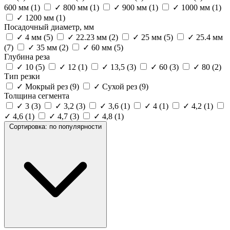
600 мм
(1)
✓
800 мм
(1)
✓
900 мм
(1)
✓
1000 мм
(1)
✓
1200 мм
(1)
Посадочный диаметр, мм
✓
4 мм
(5)
✓
22.23 мм
(2)
✓
25 мм
(5)
✓
25.4 мм
(7)
✓
35 мм
(2)
✓
60 мм
(5)
Глубина реза
✓
10
(5)
✓
12
(1)
✓
13,5
(3)
✓
60
(3)
✓
80
(2)
Тип резки
✓
Мокрый рез
(9)
✓
Сухой рез
(9)
Толщина сегмента
✓
3
(3)
✓
3,2
(3)
✓
3,6
(1)
✓
4
(1)
✓
4,2
(1)
✓
4,6
(1)
✓
4,7
(3)
✓
4,8
(1)
Сортировка:
по популярности