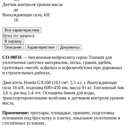
Датчик контроля уровня масла
да
Вынуждающая сила, kH
16
Все характеристики
Цена по запросу
В корзину
Описание
Характеристики
Документы
СО-90FH
— бензиновая виброплита серии Tsunami для
уплотнения сыпучих материалов, песка, гравия, щебня,
грунтовых смесей, асфальта и асфальтобетона при дорожных
и строительных работах.
Двигатель Honda GX160 (163 см³, 5,5 л.с.). Вынуждающая
сила 16 кН, подошва 600×450 мм, масса 91 кг. Топливный бак
3,6 л, расход 1,4 л/ч. Оснащена баком для воды,
транспортировочными колёсами и датчиком контроля уровня
масла.
Применение:
тротуары, площадки, траншеи, подготовка
основания под брусчатку и плитку, локальное уплотнение в
стеснённых условиях.