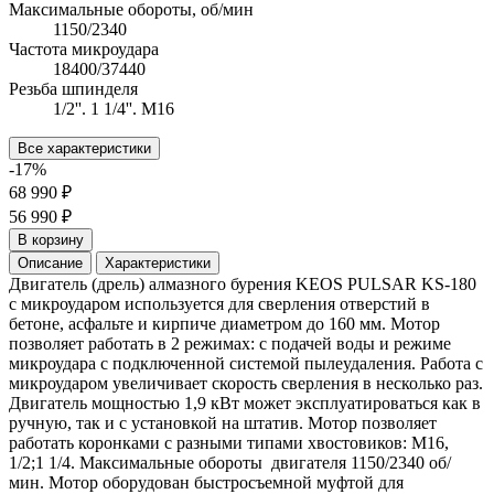
Максимальные обороты, об/мин
1150/2340
Частота микроудара
18400/37440
Резьба шпинделя
1/2''. 1 1/4''. М16
Все характеристики
-17%
68 990 ₽
56 990 ₽
В корзину
Описание
Характеристики
Двигатель (дрель) алмазного бурения KEOS PULSAR KS-180
с микроударом используется для сверления отверстий в
бетоне, асфальте и кирпиче диаметром до 160 мм. Мотор
позволяет работать в 2 режимах: с подачей воды и режиме
микроудара с подключенной системой пылеудаления. Работа с
микроударом увеличивает скорость сверления в несколько раз.
Двигатель мощностью 1,9 кВт может эксплуатироваться как в
ручную, так и с установкой на штатив. Мотор позволяет
работать коронками с разными типами хвостовиков: М16,
1/2;1 1/4. Максимальные обороты двигателя 1150/2340 об/
мин. Мотор оборудован быстросъемной муфтой для